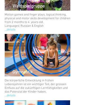
Waldspielgruppe
Motion games and finger plays, logical thinking,
physical and motor skills development for children
from 2 months to 4 years old.
Languages: Russian & English
...details
Gymnastik
Die körperliche Entwicklung in frühen
Lebensjahren ist ein wichtiger Teil, der grossen
Einfluss auf die zukünftigen Lernfähigkeiten und
das Potenzial der Kinder haben.
...details